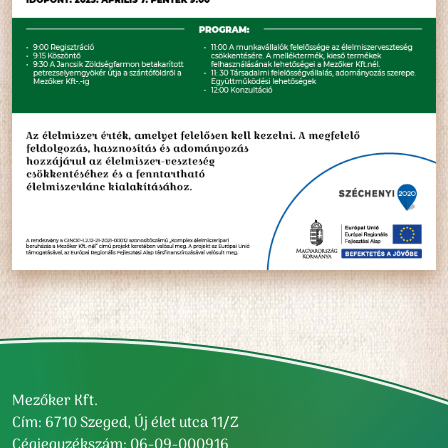
Mezőker Kft.
Cím: 6710 Szeged, Új élet utca 11/Z
Cégjegyzékszám: 06-09-000916