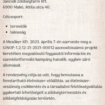
Jancsik Zöldségfarm Kft.
6900 Makó, Attila utca 40.
Célcsoport:
termelők
lakosság
A Mezőker Kft. 2023. április 7-én szervezte meg a
GINOP-1.2.12-21-2021-00012 azonosítószámú projekt
keretében megvalósuló fogyasztói információs és
szemléletformáló kampány hatodik, egyben záró
állomását.
A rendezvény célja az volt, hogy bemutassa a
fenntartható élelmiszer-előállítás, az élelmiszer-
veszteség csökkentés és a társadalmi felelősségvállalás
gyakorlati lehetőségeit a zöldségtermesztés és
zöldségfeldolgozás területén.