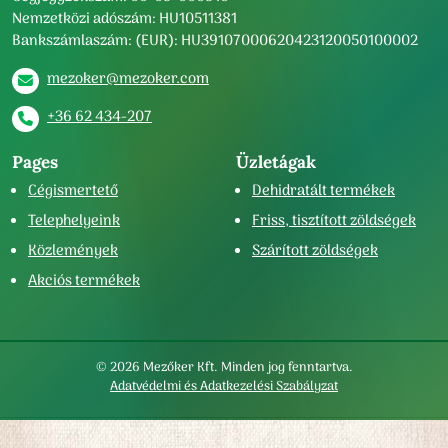
Nemzetközi adószám: HU10511381
Bankszámlaszám: (EUR): HU39107000620423120050100002
mezoker@mezoker.com
+36 62 434-207
Pages
Üzletágak
Cégismertető
Dehidratált termékek
Telephelyeink
Friss, tisztított zöldségek
Közlemények
Szárított zöldségek
Akciós termékek
©
2026 Mezőker Kft. Minden jog fenntartva.
Adatvédelmi és Adatkezelési Szabályzat