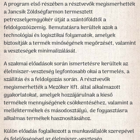
A program első részében a résztvevők megismerhették
a Jancsik Zöldségfarmon termesztett
petrezselyemgyökér útját a szántóföldtől a
feldolgozóüzemig. Bemutatásra kerültek azok a
technológiai és logisztikai folyamatok, amelyek
biztosítják a termék minőségének megőrzését, valamint
a veszteségek minimalizálását.
A szakmai előadások során ismertetésre kerültek az
élelmiszer-veszteség legfontosabb okai a termelés, a
szállítás és a feldolgozás során. A résztvevők
megismerhették a Mezőker Kft. által alkalmazott
gyakorlatokat, amelyek hozzájárulnak a kieső
termékek mennyiségének csökkentéséhez, valamint a
melléktermékek és másodosztályú, de fogyasztásra
alkalmas termékek hasznosításához.
Külön előadás foglalkozott a munkavállalók szerepével
és felelősségével az élelmiszer-veszteség