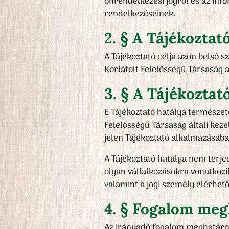
önrendelkezési jogról és az info
rendelkezéseinek.
2. § A Tájékoztató
A Tájékoztató célja azon belső 
Korlátolt Felelősségű Társaság 
3. § A Tájékoztat
E Tájékoztató hatálya természe
Felelősségű Társaság általi keze
jelen Tájékoztató alkalmazásába
A Tájékoztató hatálya nem terje
olyan vállalkozásokra vonatkozik
valamint a jogi személy elérhet
4. § Fogalom me
Az irányadó fogalom meghatároz