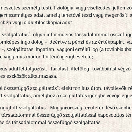
mészetes személy testi, fiziológiai vagy viselkedési jellem
nyert személyes adat, amely lehetővé teszi vagy megerősíti
rckép vagy a daktiloszkópiai adat,
 szolgáltatás”: olyan információs társadalommal összefügg
omképes ingó dolog – ideértve a pénzt és az értékpapírt, v
-, szolgáltatás, ingatlan, vagyoni értékű jog (a továbbiakb
éje vagy más módon történő igénybevétele;
kus adatfeldolgozást, -tárolást, illetőleg -továbbítást végző
es eszközök alkalmazása.
összefüggő szolgáltatás”: elektronikus úton, távollevők r
tt szolgáltatás, amelyhez a szolgáltatás igénybe vevője egye
nyújtott szolgáltatás”: Magyarország területén lévő székhe
s társadalommal összefüggő szolgáltatással kapcsolatos té
rmációs társadalommal összefüggő szolgáltatás.