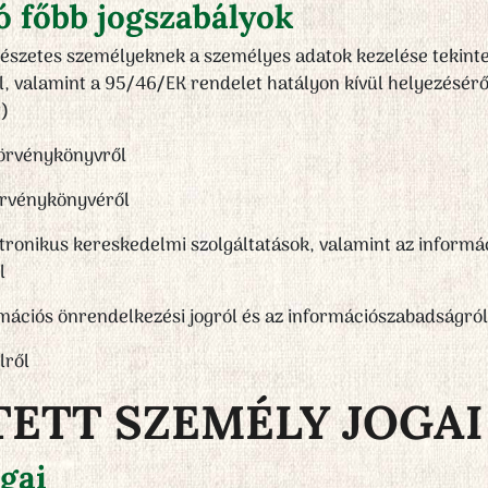
ó főbb jogszabályok
észetes személyeknek a személyes adatok kezelése tekinte
, valamint a 95/46/EK rendelet hatályon kívül helyezésér
t)
 Törvénykönyvről
Törvénykönyvéről
ektronikus kereskedelmi szolgáltatások, valamint az infor
l
ormációs önrendelkezési jogról és az információszabadságról
lről
NTETT SZEMÉLY JOGAI
ogai