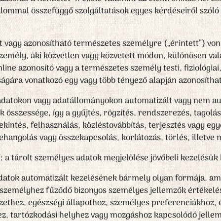
lommal összefüggő szolgáltatások egyes kérdéseiről szóló 2
t vagy azonosítható természetes személyre („érintett”) vo
zemély, aki közvetlen vagy közvetett módon, különösen val
ne azonosító vagy a természetes személy testi, fiziológiai,
sságára vonatkozó egy vagy több tényező alapján azonosíthat
adatokon vagy adatállományokon automatizált vagy nem au
összessége, így a gyűjtés, rögzítés, rendszerezés, tagolás,
ekintés, felhasználás, közléstovábbítás, terjesztés vagy e
zehangolás vagy összekapcsolás, korlátozás, törlés, illetve
: a tárolt személyes adatok megjelölése jövőbeli kezelésük 
adatok automatizált kezelésének bármely olyan formája, a
személyhez fűződő bizonyos személyes jellemzők értékelé
yzethez, egészségi állapothoz, személyes preferenciákhoz,
z, tartózkodási helyhez vagy mozgáshoz kapcsolódó jelle