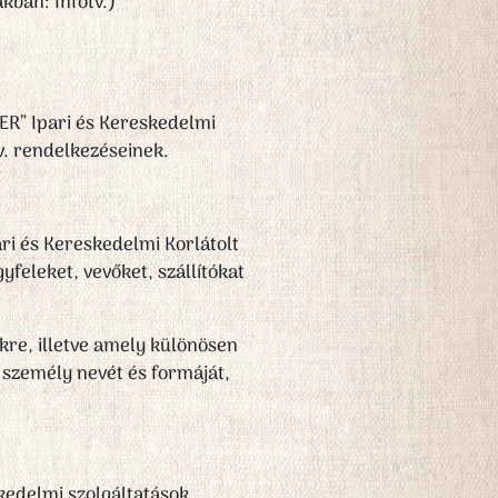
kban: Infotv.)
KER” Ipari és Kereskedelmi
v. rendelkezéseinek.
ri és Kereskedelmi Korlátolt
yfeleket, vevőket, szállítókat
kre, illetve amely különösen
i személy nevét és formáját,
kedelmi szolgáltatások,