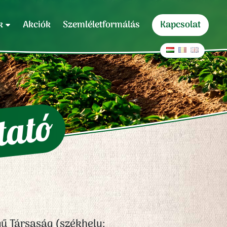
k
Akciók
Szemléletformálás
Kapcsolat
tató
gű Társaság (székhely: