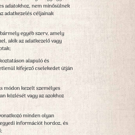
lyes adatokhoz, nem minősülnek
az adatkezelés céljainak
y bármely egyéb szerv, amely
el, akik az adatkezelő vagy
ptak;
ékoztatáson alapuló és
etlenül kifejező cselekedet útján
más módon kezelt személyes
lan közlését vagy az azokhoz
e vonatkozó minden olyan
 egyedi információt hordoz, és
;