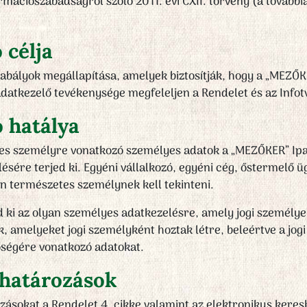
rmációszabadságról szóló 2011. évi CXII. törvény (a továbbia
 célja
szabályok megállapítása, amelyek biztosítják, hogy a „MEZŐ
adatkezelő tevékenysége megfeleljen a Rendelet és az Infot
ó hatálya
tes személyre vonatkozó személyes adatok a „MEZŐKER” Ipa
lésére terjed ki. Egyéni vállalkozó, egyéni cég, őstermelő üg
n természetes személynek kell tekinteni.
d ki az olyan személyes adatkezelésre, amely jogi személye
, amelyeket jogi személyként hoztak létre, beleértve a jog
őségére vonatkozó adatokat.
ghatározások
ásokat a Rendelet 4. cikke valamint az elektronikus keres