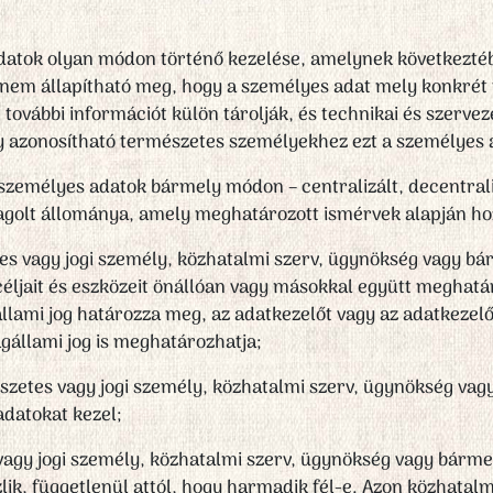
adatok olyan módon történő kezelése, amelynek következté
 nem állapítható meg, hogy a személyes adat mely konkré
n további információt külön tárolják, és technikai és szerve
agy azonosítható természetes személyekhez ezt a személyes 
 személyes adatok bármely módon – centralizált, decentrali
tagolt állománya, amely meghatározott ismérvek alapján ho
es vagy jogi személy, közhatalmi szerv, ügynökség vagy bá
ljait és eszközeit önállóan vagy másokkal együtt meghatáro
állami jog határozza meg, az adatkezelőt vagy az adatkezel
gállami jog is meghatározhatja;
észetes vagy jogi személy, közhatalmi szerv, ügynökség vag
datokat kezel;
vagy jogi személy, közhatalmi szerv, ügynökség vagy bárme
lik, függetlenül attól, hogy harmadik fél-e. Azon közhatal