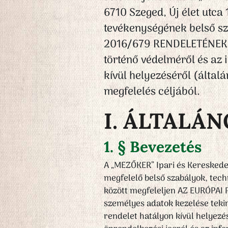
6710 Szeged, Új élet utca
tevékenységének belső s
2016/679 RENDELETÉNEK –
történő védelméről és az
kívül helyezéséről (által
megfelelés céljából.
I. ÁLTALÁ
1. § Bevezetés
A „MEZŐKER” Ipari és Kereskedel
megfelelő belső szabályok, tec
között megfeleljen AZ EURÓPAI
személyes adatok kezelése teki
rendelet hatályon kívül helyezé