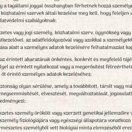
agy a tagállami joggal összhangban férhetnek hozzá szemé
 közhatalmi szervek általi kezelése meg kell, hogy feleljen 
datvédelmi szabályoknak;
szetes vagy jogi személy, közhatalmi szerv, ügynökség vag
atkezelővel, az adatfeldolgozóval vagy azokkal a személyekk
tása alatt a személyes adatok kezelésére felhatalmazást ka
 az érintett akaratának önkéntes, konkrét és megfelelő táj
yel az érintett nyilatkozat vagy a megerősítést félreérthet
z őt érintő személyes adatok kezeléséhez;
iztonság olyan sérülése, amely a továbbított, tárolt vagy 
 megsemmisítését, elvesztését, megváltoztatását, jogosulat
redményezi;
szetes személy örökölt vagy szerzett genetikai jellemzőir
személy fiziológiájára vagy egészségi állapotára vonatkozó
rmészetes személyből vett biológiai minta elemzéséből ered