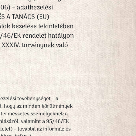
-06) – adatkezelési
ÉS A TANÁCS (EU)
ok kezelése tekintetében
5/46/EK rendelet hatályon
i XXXIV. törvénynek való
ezelési tevékenységét – a
gzi, hogy az minden körülmények
 természetes személyeknek a
mlásáról, valamint a 95/46/EK
delet) – továbbá az információs