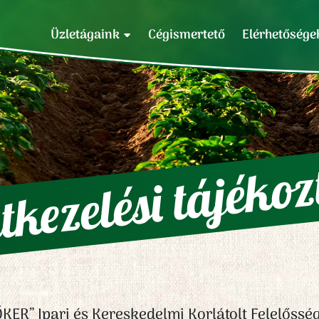
Üzletágaink
Cégismertető
Elérhetősége
kezelési tájékoz
KER” Ipari és Kereskedelmi Korlátolt Felelőssé