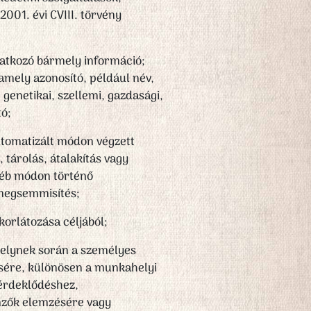
001. évi CVIII. törvény
natkozó bármely információ;
amely azonosító, például név,
 genetikai, szellemi, gazdasági,
ó;
tomatizált módon végzett
 tárolás, átalakítás vagy
gyéb módon történő
 megsemmisítés;
korlátozása céljából;
melynek során a személyes
sére, különösen a munkahelyi
 érdeklődéshez,
mzők elemzésére vagy