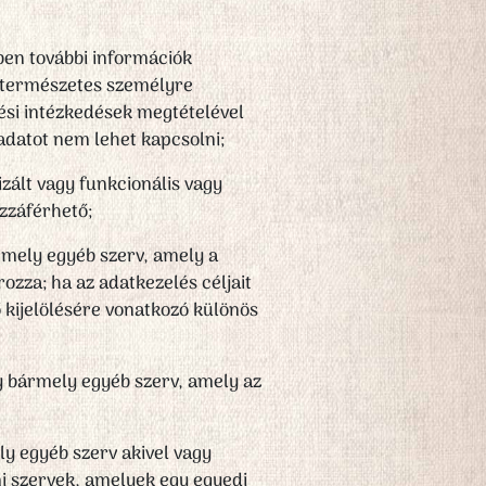
ben további információk
t természetes személyre
zési intézkedések megtételével
adatot nem lehet kapcsolni;
zált vagy funkcionális vagy
zzáférhető;
rmely egyéb szerv, amely a
zza; ha az adatkezelés céljait
ő kijelölésére vonatkozó különös
y bármely egyéb szerv, amely az
ly egyéb szerv akivel vagy
mi szervek, amelyek egy egyedi