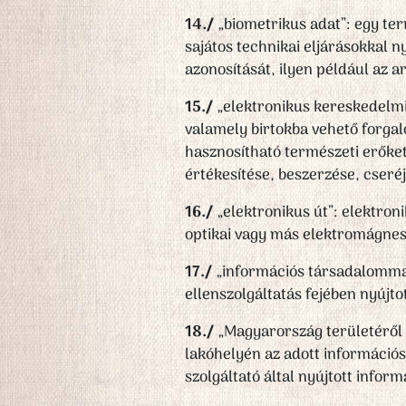
14./
„biometrikus adat”: egy ter
sajátos technikai eljárásokkal 
azonosítását, ilyen például az a
15./
„elektronikus kereskedelmi
valamely birtokba vehető forgal
hasznosítható természeti erőket 
értékesítése, beszerzése, cser
16./
„elektronikus út”: elektroni
optikai vagy más elektromágnes
17./
„információs társadalommal 
ellenszolgáltatás fejében nyújto
18./
„Magyarország területéről 
lakóhelyén az adott információ
szolgáltató által nyújtott info