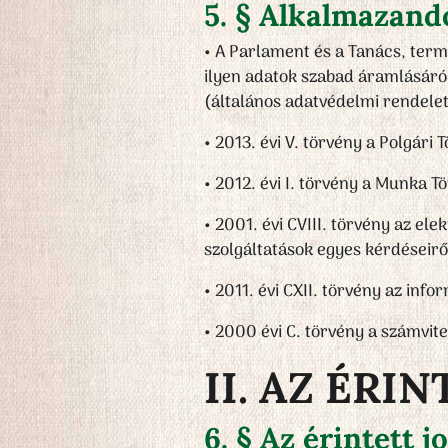
5. § Alkalmazand
•
A Parlament és a Tanács, term
ilyen adatok szabad áramlásáról
(általános adatvédelmi rendele
•
2013. évi V. törvény a Polgári
•
2012. évi I. törvény a Munka 
•
2001. évi CVIII. törvény az el
szolgáltatások egyes kérdéseirő
•
2011. évi CXII. törvény az inf
•
2000 évi C. törvény a számvite
II. AZ ÉRI
6. § Az érintett j