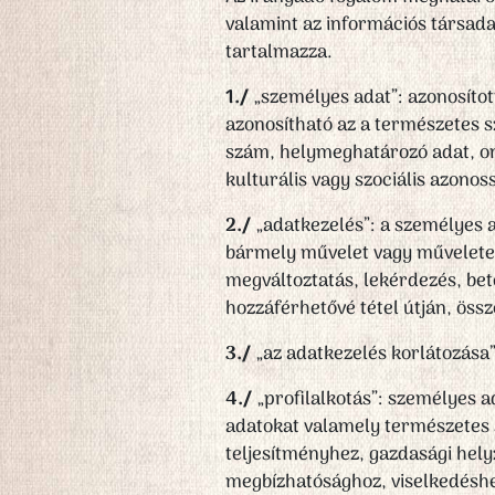
valamint az információs társada
tartalmazza.
1./
„személyes adat”: azonosítot
azonosítható az a természetes s
szám, helymeghatározó adat, onli
kulturális vagy szociális azono
2./
„adatkezelés”: a személyes 
bármely művelet vagy műveletek 
megváltoztatás, lekérdezés, bet
hozzáférhetővé tétel útján, öss
3./
„az adatkezelés korlátozása”
4./
„profilalkotás”: személyes 
adatokat valamely természetes 
teljesítményhez, gazdasági hel
megbízhatósághoz, viselkedéshe