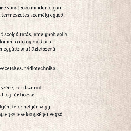
zőire vonatkozó minden olyan
 a természetes személy egyedi
ő szolgáltatás, amelynek célja
alamint a dolog módjára
an együtt: áru) üzletszerű
 vezetékes, rádiótechnikai,
észére, rendszerint
dileg fér hozzá;
lyén, telephelyén vagy
nyleges tevékenységet végző