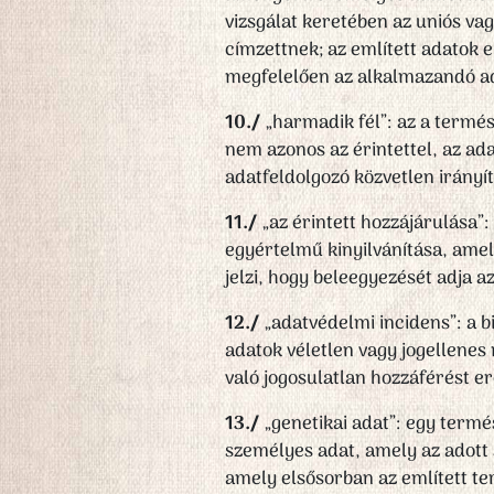
vizsgálat keretében az uniós v
címzettnek; az említett adatok e
megfelelően az alkalmazandó a
10./
„harmadik fél”: az a termé
nem azonos az érintettel, az ad
adatfeldolgozó közvetlen irányí
11./
„az érintett hozzájárulása”:
egyértelmű kinyilvánítása, amell
jelzi, hogy beleegyezését adja a
12./
„adatvédelmi incidens”: a b
adatok véletlen vagy jogellenes
való jogosulatlan hozzáférést e
13./
„genetikai adat”: egy termé
személyes adat, amely az adott 
amely elsősorban az említett te