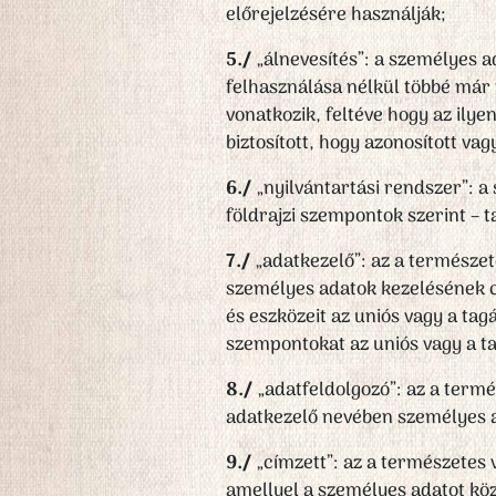
előrejelzésére használják;
5./
„álnevesítés”: a személyes 
felhasználása nélkül többé már
vonatkozik, feltéve hogy az ilye
biztosított, hogy azonosított v
6./
„nyilvántartási rendszer”: a
földrajzi szempontok szerint – 
7./
„adatkezelő”: az a természet
személyes adatok kezelésének cé
és eszközeit az uniós vagy a tag
szempontokat az uniós vagy a ta
8./
„adatfeldolgozó”: az a term
adatkezelő nevében személyes a
9./
„címzett”: az a természetes 
amellyel a személyes adatot köz