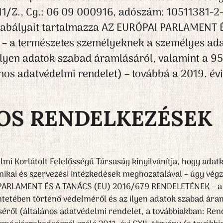
 11/Z., Cg.: 06 09 000916, adószám: 10511381-2
zabályait tartalmazza AZ EURÓPAI PARLAMENT 
 a természetes személyeknek a személyes adat
 ilyen adatok szabad áramlásáról, valamint a 9
ános adatvédelmi rendelet) – továbbá a 2019. év
NOS RENDELKEZÉSEK
mi Korlátolt Felelősségű Társaság kinyilvánítja, hogy adatk
hnikai és szervezési intézkedések meghozatalával – úgy vé
 PARLAMENT ÉS A TANÁCS (EU) 2016/679 RENDELETÉNEK – a
ntetében történő védelméről és az ilyen adatok szabad ára
séről (általános adatvédelmi rendelet, a továbbiakban: Ren